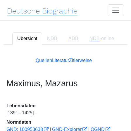
Deutsche
Biographie
Übersicht
NDB
ADB
NDB
-online
Quellen
Literatur
Zitierweise
Maximus, Mazarus
Lebensdaten
[1391 - 1425] –
Normdaten
GND: 100953638
|
GND-Explorer
|
OGND
|