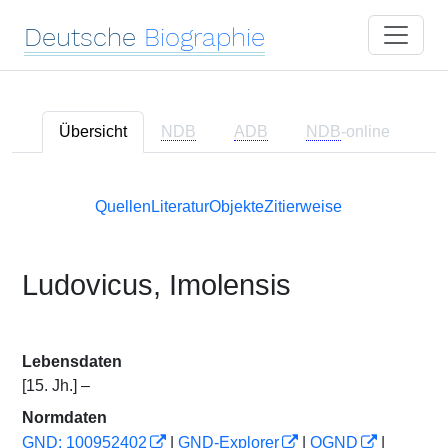
Deutsche
Biographie
Übersicht
NDB
ADB
NDB
-online
Quellen
Literatur
Objekte
Zitierweise
Ludovicus, Imolensis
Lebensdaten
[15. Jh.] –
Normdaten
GND: 100952402
|
GND-Explorer
|
OGND
|