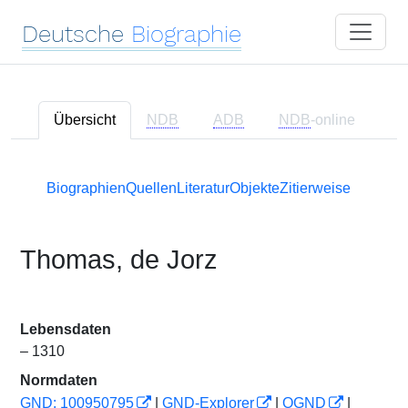
Deutsche
Biographie
Übersicht
NDB
ADB
NDB
-online
Biographien
Quellen
Literatur
Objekte
Zitierweise
Thomas, de Jorz
Lebensdaten
– 1310
Normdaten
GND: 100950795
|
GND-Explorer
|
OGND
|