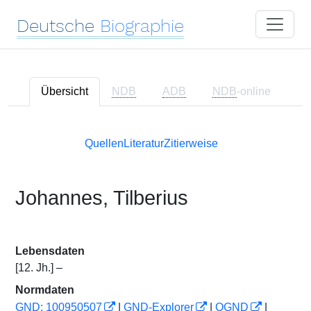
Deutsche
Biographie
Übersicht
NDB
ADB
NDB
-online
Quellen
Literatur
Zitierweise
Johannes, Tilberius
Lebensdaten
[12. Jh.] –
Normdaten
GND: 100950507
|
GND-Explorer
|
OGND
|