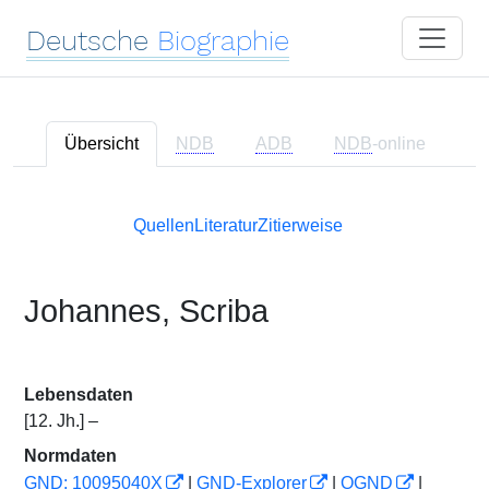
Deutsche
Biographie
Übersicht
NDB
ADB
NDB
-online
Quellen
Literatur
Zitierweise
Johannes, Scriba
Lebensdaten
[12. Jh.] –
Normdaten
GND: 10095040X
|
GND-Explorer
|
OGND
|