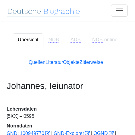
Deutsche
Biographie
Übersicht
NDB
ADB
NDB
-online
Quellen
Literatur
Objekte
Zitierweise
Johannes, Ieiunator
Lebensdaten
[5XX] – 0595
Normdaten
GND: 100949770
|
GND-Explorer
|
OGND
|