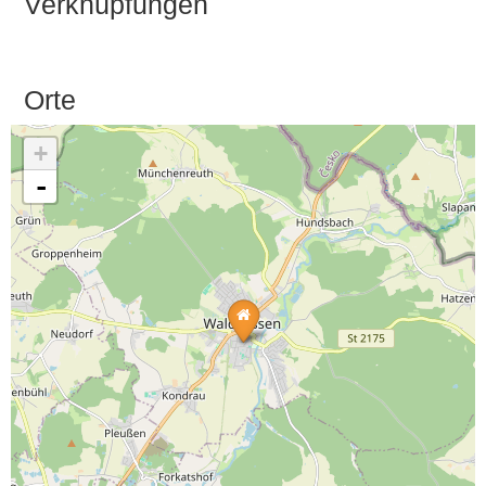
Verknüpfungen
Orte
+
-