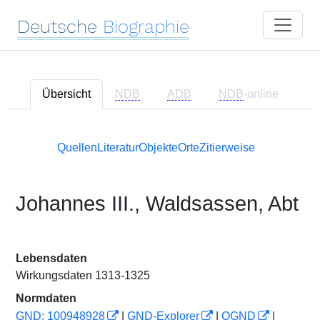
Deutsche
Biographie
Übersicht
NDB
ADB
NDB
-online
Quellen
Literatur
Objekte
Orte
Zitierweise
Johannes III., Waldsassen, Abt
Lebensdaten
Wirkungsdaten 1313-1325
Normdaten
GND: 100948928
|
GND-Explorer
|
OGND
|