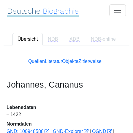
Deutsche
Biographie
Übersicht
NDB
ADB
NDB
-online
Quellen
Literatur
Objekte
Zitierweise
Johannes, Cananus
Lebensdaten
– 1422
Normdaten
GND: 100948588
|
GND-Explorer
|
OGND
|