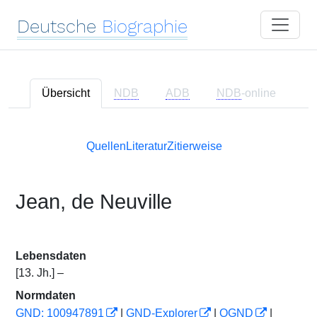
Deutsche
Biographie
Übersicht
NDB
ADB
NDB
-online
Quellen
Literatur
Zitierweise
Jean, de Neuville
Lebensdaten
[13. Jh.] –
Normdaten
GND: 100947891
|
GND-Explorer
|
OGND
|