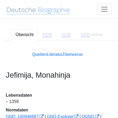
Deutsche
Biographie
Übersicht
NDB
ADB
NDB
-online
Quellen
Literatur
Zitierweise
Jefimija, Monahinja
Lebensdaten
– 1359
Normdaten
GND: 100946887
|
GND-Explorer
|
OGND
|