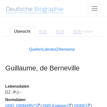
Deutsche
Biographie
Übersicht
NDB
ADB
NDB
-online
Quellen
Literatur
Zitierweise
Guillaume, de Berneville
Lebensdaten
[12. Jh.] –
Normdaten
GND: 100944957
|
GND-Explorer
|
OGND
|