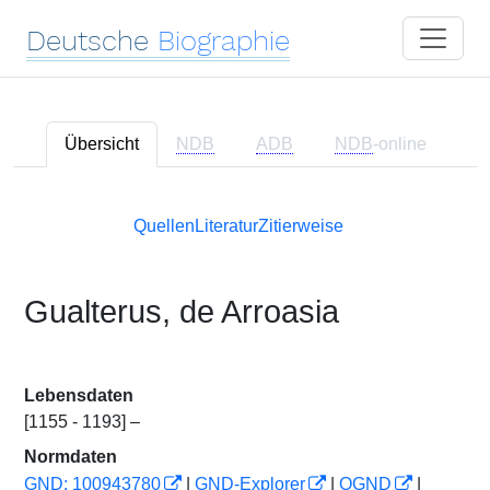
Deutsche
Biographie
Übersicht
NDB
ADB
NDB
-online
Quellen
Literatur
Zitierweise
Gualterus, de Arroasia
Lebensdaten
[1155 - 1193] –
Normdaten
GND: 100943780
|
GND-Explorer
|
OGND
|