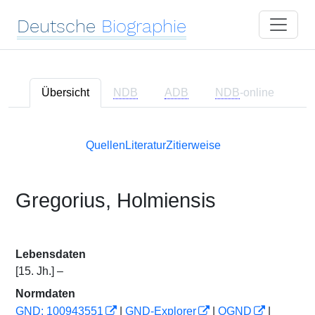
Deutsche
Biographie
Übersicht
NDB
ADB
NDB
-online
Quellen
Literatur
Zitierweise
Gregorius, Holmiensis
Lebensdaten
[15. Jh.] –
Normdaten
GND: 100943551
|
GND-Explorer
|
OGND
|