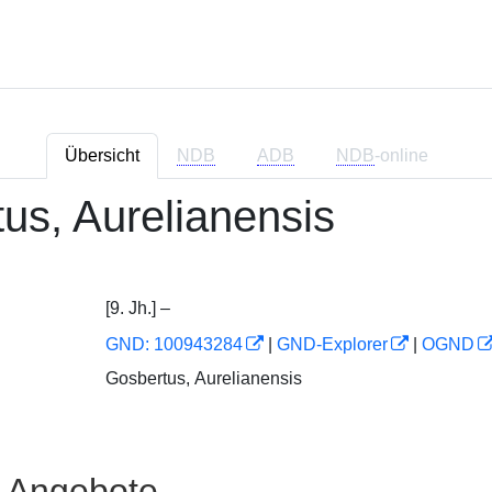
Übersicht
NDB
ADB
NDB
-online
us, Aurelianensis
[9. Jh.] –
GND: 100943284
|
GND-Explorer
|
OGND
Gosbertus, Aurelianensis
e Angebote