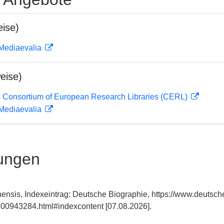
ise)
 Mediaevalia
eise)
 Consortium of European Research Libraries (CERL)
 Mediaevalia
ungen
nensis, Indexeintrag: Deutsche Biographie, https://www.deutsch
00943284.html#indexcontent [07.08.2026].