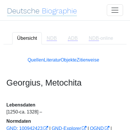
Deutsche
Biographie
Übersicht
NDB
ADB
NDB
-online
Quellen
Literatur
Objekte
Zitierweise
Georgius, Metochita
Lebensdaten
[1250-ca. 1328] –
Normdaten
GND: 100942423
|
GND-Explorer
|
OGND
|