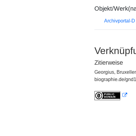
Objekt/Werk(n
Archivportal-
Verknüpf
Zitierweise
Georgius, Bruxellen
biographie.de/gnd1