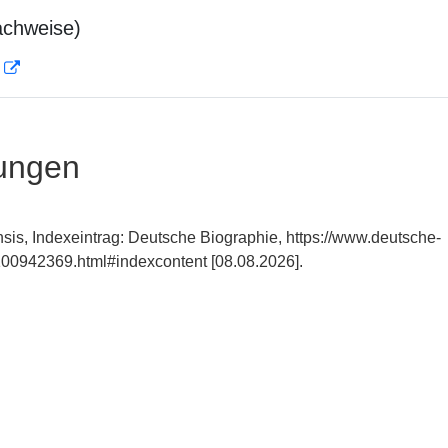
achweise)
D
ungen
sis, Indexeintrag: Deutsche Biographie, https://www.deutsche-
00942369.html#indexcontent [08.08.2026].