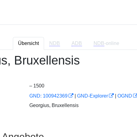
Übersicht
NDB
ADB
NDB
-online
s, Bruxellensis
– 1500
GND: 100942369
|
GND-Explorer
|
OGND
Georgius, Bruxellensis
e Angebote