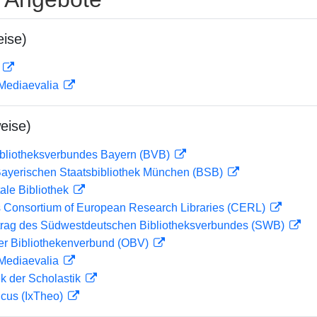
ise)
D
 Mediaevalia
eise)
ibliotheksverbundes Bayern (BVB)
 Bayerischen Staatsbibliothek München (BSB)
ale Bibliothek
 Consortium of European Research Libraries (CERL)
rag des Südwestdeutschen Bibliotheksverbundes (SWB)
her Bibliothekenverbund (OBV)
 Mediaevalia
ek der Scholastik
icus (IxTheo)