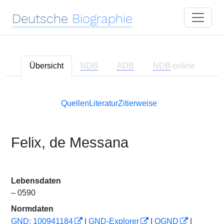
Deutsche
Biographie
Übersicht
NDB
ADB
NDB
-online
Quellen
Literatur
Zitierweise
Felix, de Messana
Lebensdaten
– 0590
Normdaten
GND: 100941184
|
GND-Explorer
|
OGND
|