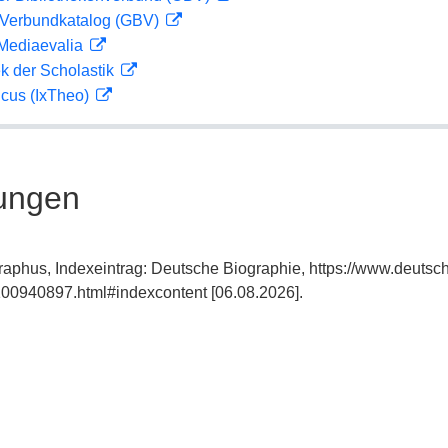
Verbundkatalog (GBV)
 Mediaevalia
ek der Scholastik
icus (IxTheo)
ungen
phus, Indexeintrag: Deutsche Biographie, https://www.deutsc
00940897.html#indexcontent [06.08.2026].