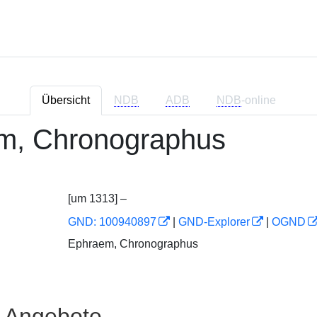
Übersicht
NDB
ADB
NDB
-online
m, Chronographus
[um 1313] –
GND: 100940897
|
GND-Explorer
|
OGND
Ephraem, Chronographus
e Angebote