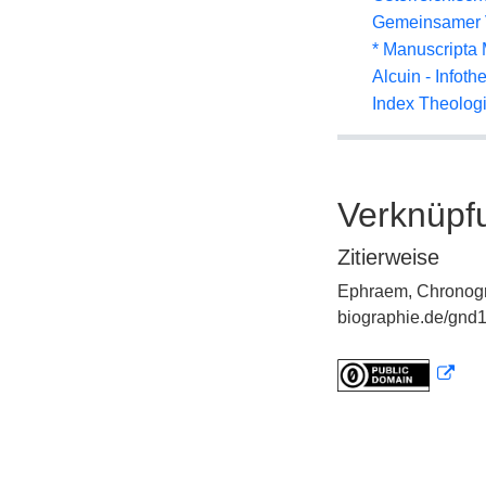
Gemeinsamer 
* Manuscripta
Alcuin - Infoth
Index Theolog
Verknüpf
Zitierweise
Ephraem, Chronogra
biographie.de/gnd1