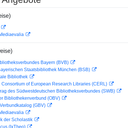
ise)
D
 Mediaevalia
eise)
ibliotheksverbundes Bayern (BVB)
 Bayerischen Staatsbibliothek München (BSB)
ale Bibliothek
 Consortium of European Research Libraries (CERL)
rag des Südwestdeutschen Bibliotheksverbundes (SWB)
her Bibliothekenverbund (OBV)
Verbundkatalog (GBV)
 Mediaevalia
ek der Scholastik
icus (IxTheo)