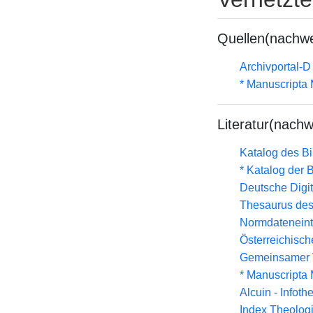
Quellen(nachwe
Archivportal-
* Manuscripta
Literatur(nachw
Katalog des B
* Katalog der
Deutsche Digit
Thesaurus des
Normdateneint
Österreichisc
Gemeinsamer 
* Manuscripta
Alcuin - Infoth
Index Theolog