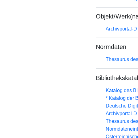
Objekt/Werk(n
Archivportal-
Normdaten
Thesaurus des
Bibliothekskata
Katalog des B
* Katalog der
Deutsche Digit
Archivportal-
Thesaurus des
Normdateneint
Österreichisc