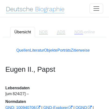
Deutsche
Biographie
Übersicht
NDB
ADB
NDB
-online
Quellen
Literatur
Objekte
Porträts
Zitierweise
Eugen II., Papst
Lebensdaten
[um 824/27] –
Normdaten
GND: 100940706
|
GND-Explorer
|
OGND
|