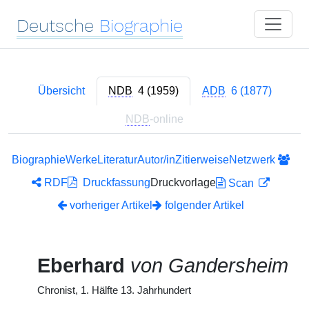
Deutsche
Biographie
Übersicht
NDB
4 (1959)
ADB
6 (1877)
NDB
-online
Biographie
Werke
Literatur
Autor/in
Zitierweise
Netzwerk
RDF
Druckfassung
Druckvorlage
Scan
vorheriger Artikel
folgender Artikel
Eberhard
von Gandersheim
Chronist, 1. Hälfte 13. Jahrhundert