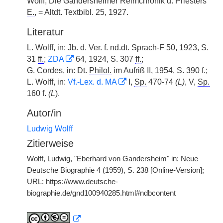
Wolff, Die Gandersheimer Reimchronik d. Priesters
E.
, = Altdt. Textbibl. 25, 1927.
Literatur
L. Wolff, in:
Jb.
d.
Ver.
f. nd.
dt.
Sprach-F 50, 1923, S.
31
ff.
;
ZDA
64, 1924, S. 307
ff.
;
G. Cordes, in: Dt.
Philol.
im Aufriß II, 1954, S. 390 f.;
L. Wolff, in:
Vf.-Lex. d. MA
I,
Sp.
470-74
(
L
)
, V,
Sp.
160 f.
(
L
).
Autor/in
Ludwig Wolff
Zitierweise
Wolff, Ludwig, "Eberhard von Gandersheim" in: Neue
Deutsche Biographie 4 (1959), S. 238 [Online-Version];
URL: https://www.deutsche-
biographie.de/gnd100940285.html#ndbcontent