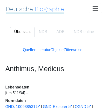
Deutsche
Biographie
Übersicht
NDB
ADB
NDB
-online
Quellen
Literatur
Objekte
Zitierweise
Anthimus, Medicus
Lebensdaten
[um 511/34] –
Normdaten
GND: 100938531
|
GND-Explorer
|
OGND
|