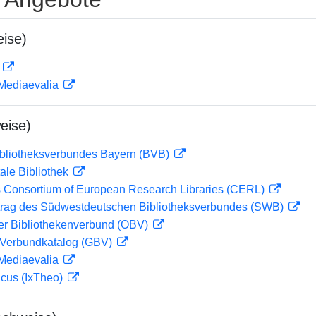
ise)
D
 Mediaevalia
eise)
ibliotheksverbundes Bayern (BVB)
ale Bibliothek
 Consortium of European Research Libraries (CERL)
rag des Südwestdeutschen Bibliotheksverbundes (SWB)
her Bibliothekenverbund (OBV)
Verbundkatalog (GBV)
 Mediaevalia
icus (IxTheo)