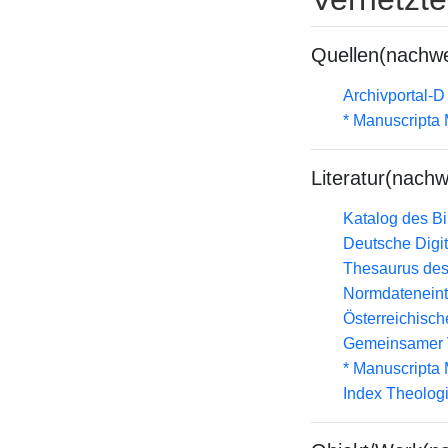
Quellen(nachwe
Archivportal-
* Manuscripta
Literatur(nachw
Katalog des B
Deutsche Digit
Thesaurus des
Normdateneint
Österreichisc
Gemeinsamer 
* Manuscripta
Index Theolog