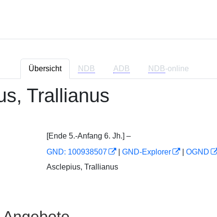
Übersicht
NDB
ADB
NDB
-online
us, Trallianus
[Ende 5.-Anfang 6. Jh.] –
GND: 100938507
|
GND-Explorer
|
OGND
Asclepius, Trallianus
e Angebote