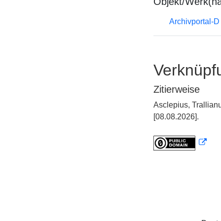
Objekt/Werk(n
Archivportal-
Verknüpf
Zitierweise
Asclepius, Trallia
[08.08.2026].