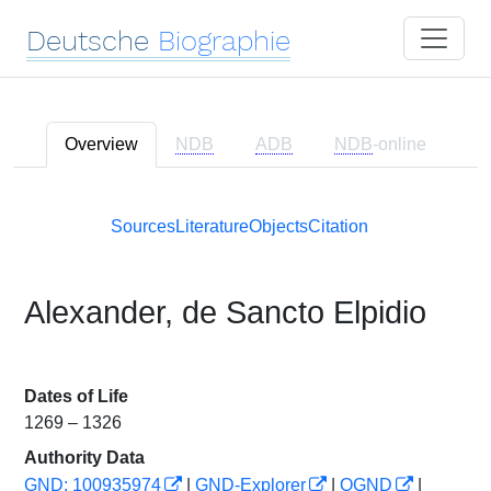
Deutsche
Biographie
Overview
NDB
ADB
NDB
-online
Sources
Literature
Objects
Citation
Alexander, de Sancto Elpidio
Dates of Life
1269 – 1326
Authority Data
GND: 100935974
|
GND-Explorer
|
OGND
|