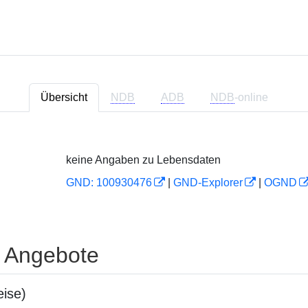
Übersicht
NDB
ADB
NDB
-online
keine Angaben zu Lebensdaten
GND: 100930476
|
GND-Explorer
|
OGND
e Angebote
ise)