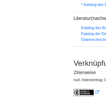
* Katalog des
Literatur(nachw
Katalog des B
Katalog der D
Österreichisc
Verknüpf
Zitierweise
null, Indexeintrag