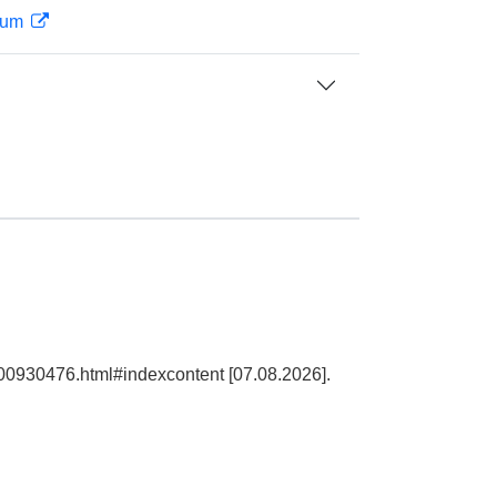
seum
100930476.html#indexcontent [07.08.2026].