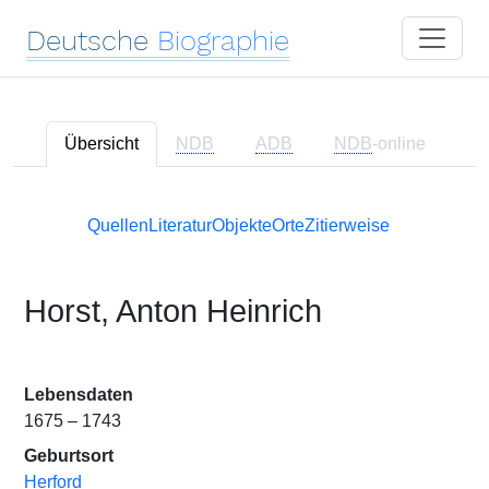
Deutsche
Biographie
Übersicht
NDB
ADB
NDB
-online
Quellen
Literatur
Objekte
Orte
Zitierweise
Horst, Anton Heinrich
Lebensdaten
1675 – 1743
Geburtsort
Herford