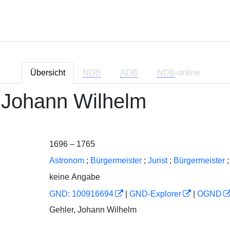
Übersicht
NDB
ADB
NDB
-online
 Johann Wilhelm
1696 – 1765
Astronom
;
Bürgermeister
;
Jurist
;
Bürgermeister
;
keine Angabe
GND: 100916694
|
GND-Explorer
|
OGND
Gehler, Johann Wilhelm