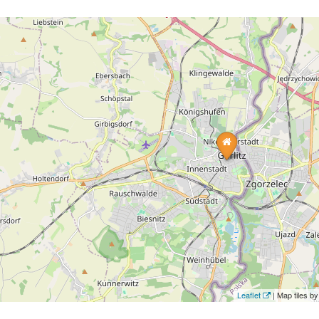
Leaflet
| Map tiles 