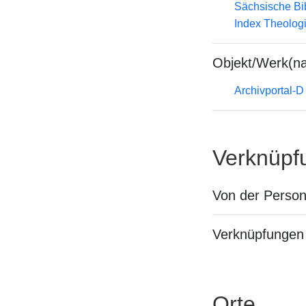
Sächsische Bi
Index Theolog
Objekt/Werk(n
Archivportal-
Verknüpf
Von der Perso
Verknüpfungen 
Orte