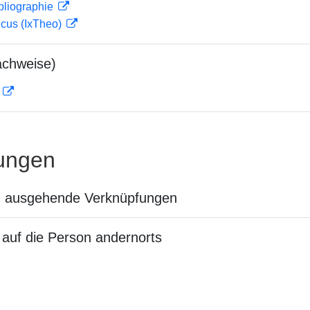
bliographie
icus (IxTheo)
achweise)
D
ungen
n ausgehende Verknüpfungen
auf die Person andernorts