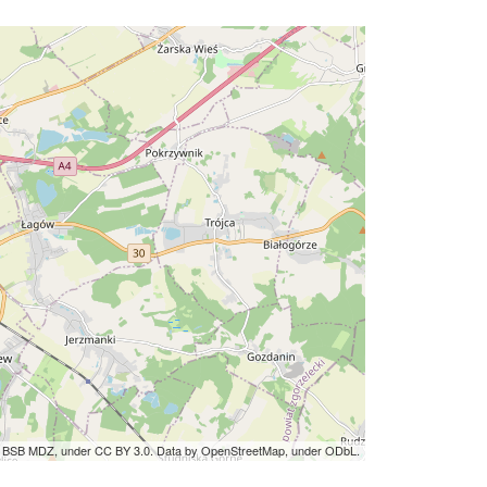
by BSB MDZ, under CC BY 3.0. Data by OpenStreetMap, under ODbL.