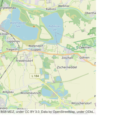
by BSB MDZ, under CC BY 3.0. Data by OpenStreetMap, under ODbL.