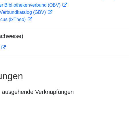
her Bibliothekenverbund (OBV)
Verbundkatalog (GBV)
icus (IxTheo)
achweise)
D
ungen
n ausgehende Verknüpfungen