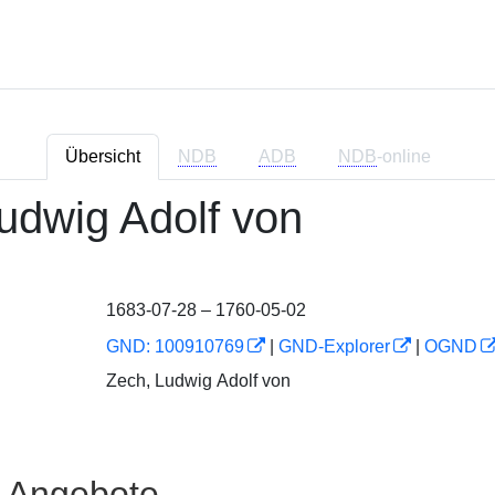
Übersicht
NDB
ADB
NDB
-online
udwig Adolf von
1683-07-28 – 1760-05-02
GND: 100910769
|
GND-Explorer
|
OGND
Zech, Ludwig Adolf von
e Angebote