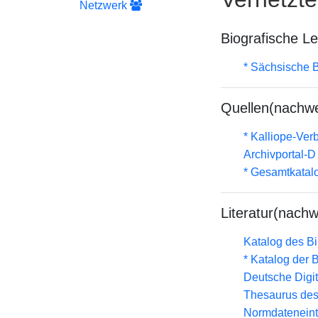
Netzwerk
Biografische L
* Sächsische B
Quellen(nachwe
* Kalliope-Ve
Archivportal-
* Gesamtkatal
Literatur(nachw
Katalog des B
* Katalog der
Deutsche Digit
Thesaurus des
Normdateneint