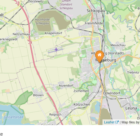
Leaflet
| Map tiles 
te