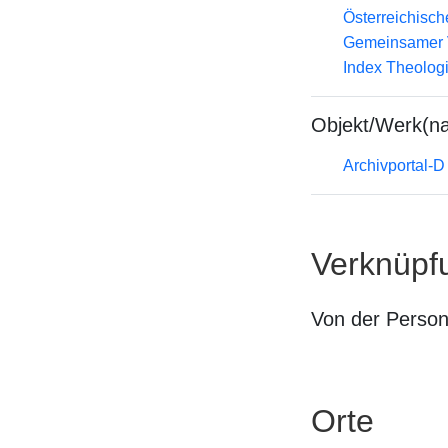
Österreichisc
Gemeinsamer 
Index Theolog
Objekt/Werk(n
Archivportal-
Verknüpf
Von der Perso
Orte