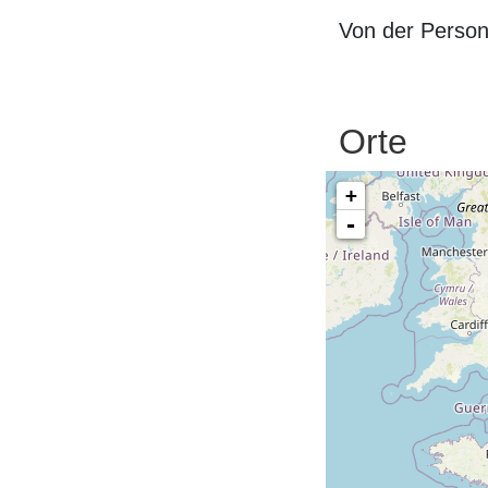
Von der Perso
Orte
+
-