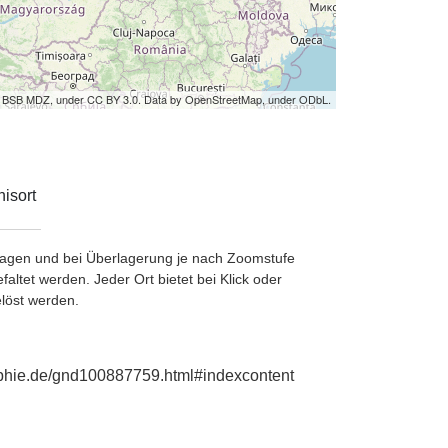
by BSB MDZ, under CC BY 3.0. Data by OpenStreetMap, under ODbL.
isort
etragen und bei Überlagerung je nach Zoomstufe
ltet werden. Jeder Ort bietet bei Klick oder
löst werden.
raphie.de/gnd100887759.html#indexcontent