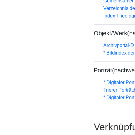
Gemeinsamer 
Verzeichnis d
Index Theolog
Objekt/Werk(n
Archivportal-
* Bildindex de
Porträt(nachwe
* Digitaler Por
Trierer Porträ
* Digitaler Por
Verknüpf