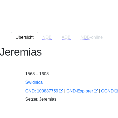
Übersicht
NDB
ADB
NDB
-online
 Jeremias
1568 – 1608
Świdnica
GND: 100887759
|
GND-Explorer
|
OGND
Setzer, Jeremias