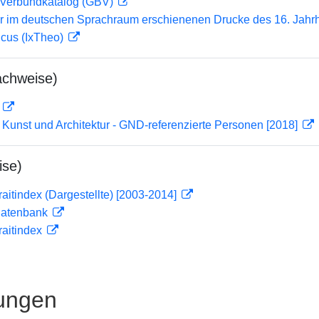
Verbundkatalog (GBV)
er im deutschen Sprachraum erschienenen Drucke des 16. Jahr
icus (IxTheo)
achweise)
D
r Kunst und Architektur - GND-referenzierte Personen [2018]
ise)
traitindex (Dargestellte) [2003-2014]
tdatenbank
traitindex
ungen