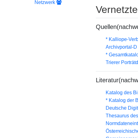
Netzwerk
Vernetzt
Quellen(nachwe
* Kalliope-Ve
Archivportal-
* Gesamtkatal
Trierer Porträ
Literatur(nachw
Katalog des B
* Katalog der
Deutsche Digit
Thesaurus des
Normdateneint
Österreichisc