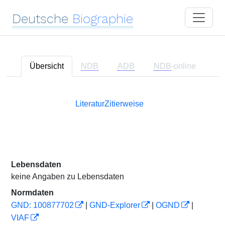
Deutsche
Biographie
Übersicht
NDB
ADB
NDB
-online
Literatur
Zitierweise
Lebensdaten
keine Angaben zu Lebensdaten
Normdaten
GND: 100877702
|
GND-Explorer
|
OGND
|
VIAF