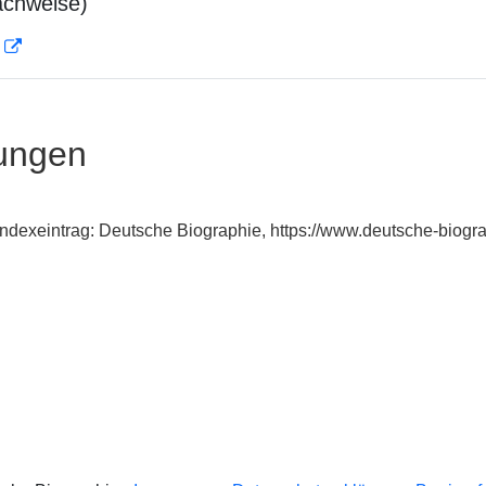
achweise)
D
ungen
 Indexeintrag: Deutsche Biographie, https://www.deutsche-bio