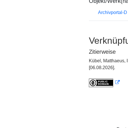
Objekt/Werk(n
Archivportal-
Verknüpf
Zitierweise
Kübel, Matthaeus,
[06.08.2026].