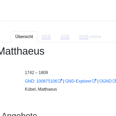
Übersicht
NDB
ADB
NDB
-online
 Matthaeus
1742 – 1809
GND: 100875106
|
GND-Explorer
|
OGND
Kübel, Matthaeus
e Angebote