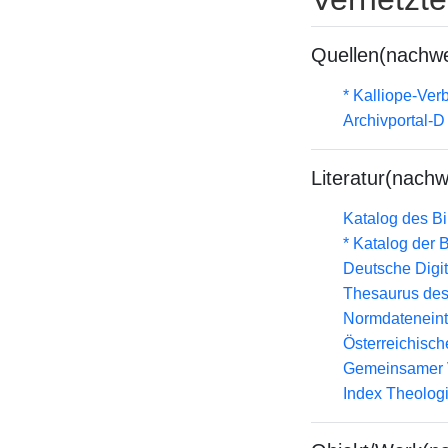
Quellen(nachwe
* Kalliope-Ve
Archivportal-
Literatur(nachw
Katalog des B
* Katalog der
Deutsche Digit
Thesaurus des
Normdateneint
Österreichisc
Gemeinsamer 
Index Theolog