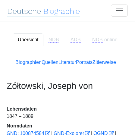
Deutsche
Biographie
Übersicht
NDB
ADB
NDB
-online
Biographien
Quellen
Literatur
Porträts
Zitierweise
Zółtowski, Joseph von
Lebensdaten
1847 – 1889
Normdaten
GND: 100874584
|
GND-Explorer
|
OGND
|