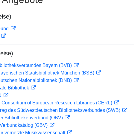
ise)
rbund
D
eise)
ibliotheksverbundes Bayern (BVB)
 Bayerischen Staatsbibliothek München (BSB)
eutschen Nationalbibliothek (DNB)
ale Bibliothek
 D
 Consortium of European Research Libraries (CERL)
rag des Südwestdeutschen Bibliotheksverbundes (SWB)
her Bibliothekenverbund (OBV)
Verbundkatalog (GBV)
ür vernetzte Musikwissenschaft