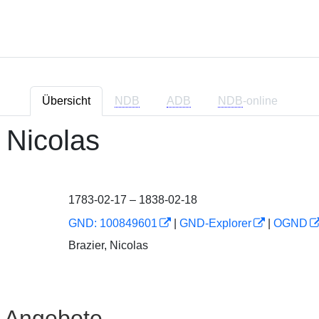
Übersicht
NDB
ADB
NDB
-online
, Nicolas
1783-02-17 – 1838-02-18
GND: 100849601
|
GND-Explorer
|
OGND
Brazier, Nicolas
e Angebote