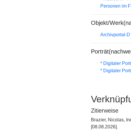
Personen im F
Objekt/Werk(n
Archivportal-
Porträt(nachwe
* Digitaler Por
* Digitaler Por
Verknüpf
Zitierweise
Brazier, Nicolas, 
[08.08.2026].