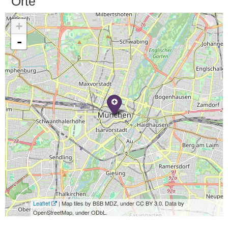
Orte
+
-
Leaflet
| Map tiles by BSB MDZ, under CC BY 3.0. Data by
OpenStreetMap, under ODbL.