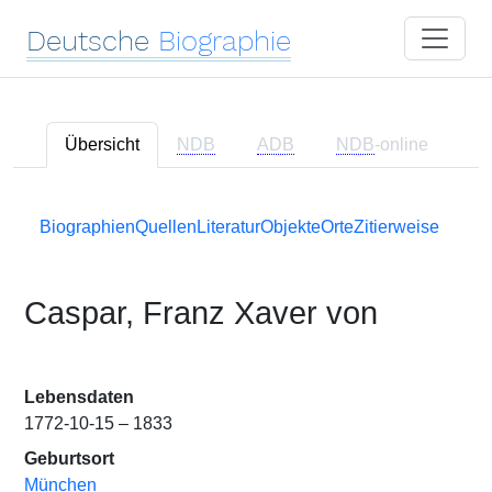
Deutsche
Biographie
Übersicht
NDB
ADB
NDB
-online
Biographien
Quellen
Literatur
Objekte
Orte
Zitierweise
Caspar, Franz Xaver von
Lebensdaten
1772-10-15 – 1833
Geburtsort
München