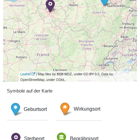
Leaflet
| Map tiles by BSB MDZ, under CC BY 3.0. Data by
OpenStreetMap, under ODbL.
Symbole auf der Karte
Geburtsort
Wirkungsort
Sterbeort
Begräbnisort