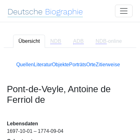
Deutsche
Biographie
Übersicht
NDB
ADB
NDB
-online
Quellen
Literatur
Objekte
Porträts
Orte
Zitierweise
Pont-de-Veyle, Antoine de
Ferriol de
Lebensdaten
1697-10-01 – 1774-09-04