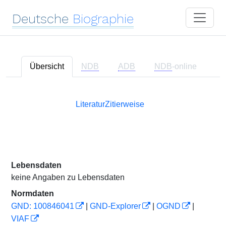
Deutsche
Biographie
Übersicht
NDB
ADB
NDB
-online
Literatur
Zitierweise
Lebensdaten
keine Angaben zu Lebensdaten
Normdaten
GND: 100846041
|
GND-Explorer
|
OGND
|
VIAF