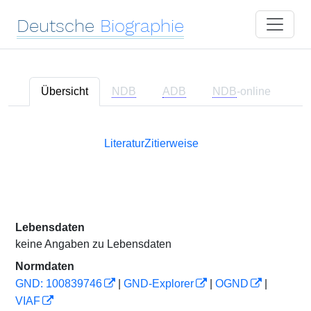
Deutsche
Biographie
Übersicht
NDB
ADB
NDB
-online
Literatur
Zitierweise
Lebensdaten
keine Angaben zu Lebensdaten
Normdaten
GND: 100839746
|
GND-Explorer
|
OGND
|
VIAF