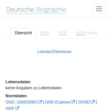
Deutsche
Biographie
Übersicht
NDB
ADB
NDB
-online
Literatur
Zitierweise
Lebensdaten
keine Angaben zu Lebensdaten
Normdaten
GND: 10083308X
|
GND-Explorer
|
OGND
|
VIAF