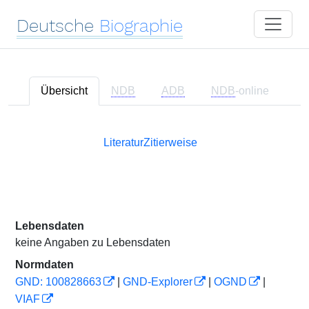
Deutsche
Biographie
Übersicht
NDB
ADB
NDB
-online
Literatur
Zitierweise
Lebensdaten
keine Angaben zu Lebensdaten
Normdaten
GND: 100828663
|
GND-Explorer
|
OGND
|
VIAF