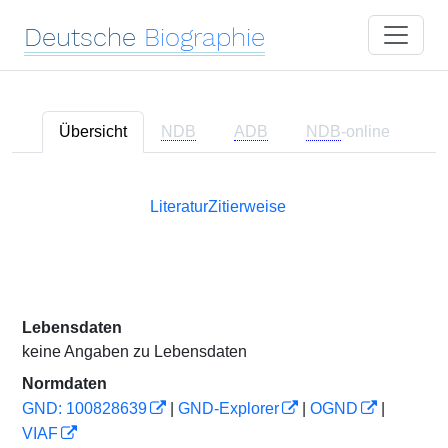
Deutsche
Biographie
Übersicht
NDB
ADB
NDB
-online
Literatur
Zitierweise
Lebensdaten
keine Angaben zu Lebensdaten
Normdaten
GND: 100828639
|
GND-Explorer
|
OGND
|
VIAF