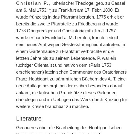
Christian P.
, lutherischer Theologe, geb. zu Cassel
am 6. Mai 1753,
†
zu Frankfurt am 17. Febr. 1800. Er
wurde frühzeitig in das Pfarramt berufen. 1775 erhielt er
bereits die zweite Pfarrstelle zu Friedberg und wurde
1778 Oberprediger und Consistorialrath.
|
Im J. 1797
wurde er nach Frankfurt a. M. berufen, konnte jedoch
sein neues Amt wegen Geistesstörung nicht antreten. In
einem Gartenhause zu Frankfurt verbrachte er die
letzten Jahre bis zu seinem Lebensende.
P.
war ein
tüchtiger Orientalist und hat von dem (Paris 1753
erschienenen) lateinischen Commentar des Oratorianers
Franz Houbigant zu sämmtlichen Büchern des A. T. eine
neue Auflage besorgt, bei der es ihm besonders darauf
ankam, die kritischen Grundsätze dieses Gelehrten
darzulegen und im Uebrigen das Werk durch Kürzung für
weitere Kreise brauchbar zu machen.
Literature
Genaueres über die Bearbeitung des Houbigant’schen