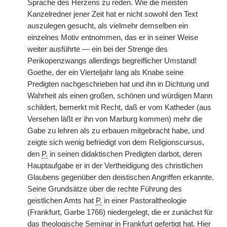
Sprache des Herzens zu reden. Wie die meisten
Kanzelredner jener Zeit hat er nicht sowohl den Text
auszulegen gesucht, als vielmehr demselben ein
einzelnes Motiv entnommen, das er in seiner Weise
weiter ausführte — ein bei der Strenge des
Perikopenzwangs allerdings begreiflicher Umstand!
Goethe, der ein Vierteljahr lang als Knabe seine
Predigten nachgeschrieben hat und ihn in Dichtung und
Wahrheit als einen großen, schönen und würdigen Mann
schildert, bemerkt mit Recht, daß er vom Katheder (aus
Versehen läßt er ihn von Marburg kommen) mehr die
Gabe zu lehren als zu erbauen mitgebracht habe, und
zeigte sich wenig befriedigt von dem Religionscursus,
den
P.
in seinen didaktischen Predigten darbot, deren
Hauptaufgabe er in der Vertheidigung des christlichen
Glaubens gegenüber den deistischen Angriffen erkannte.
Seine Grundsätze über die rechte Führung des
geistlichen Amts hat
P.
in einer Pastoraltheologie
(Frankfurt, Garbe 1766) niedergelegt, die er zunächst für
das theologische Seminar in Frankfurt gefertigt hat. Hier