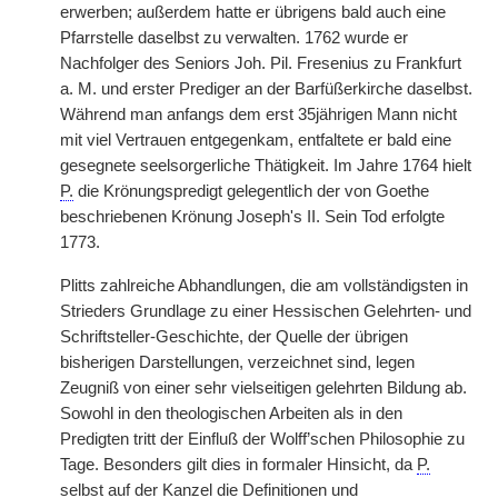
erwerben; außerdem hatte er übrigens bald auch eine
Pfarrstelle daselbst zu verwalten. 1762 wurde er
Nachfolger des Seniors Joh. Pil. Fresenius zu Frankfurt
a. M. und erster Prediger an der Barfüßerkirche daselbst.
Während man anfangs dem erst 35jährigen Mann nicht
mit viel Vertrauen entgegenkam, entfaltete er bald eine
gesegnete seelsorgerliche Thätigkeit. Im Jahre 1764 hielt
P.
die Krönungspredigt gelegentlich der von Goethe
beschriebenen Krönung Joseph's II. Sein Tod erfolgte
1773.
Plitts zahlreiche Abhandlungen, die am vollständigsten in
Strieders Grundlage zu einer Hessischen Gelehrten- und
Schriftsteller-Geschichte, der Quelle der übrigen
bisherigen Darstellungen, verzeichnet sind, legen
Zeugniß von einer sehr vielseitigen gelehrten Bildung ab.
Sowohl in den theologischen Arbeiten als in den
Predigten tritt der Einfluß der Wolff’schen Philosophie zu
Tage. Besonders gilt dies in formaler Hinsicht, da
P.
selbst auf der Kanzel die Definitionen und