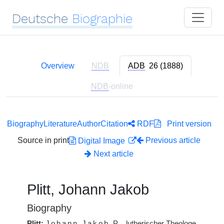
Deutsche
Biographie
Overview
NDB
ADB
26 (1888)
NDB
-online
Biography
Literature
Author
Citation
RDF
Print version
Source in print
Previous article
Digital Image
Next article
Plitt, Johann Jakob
Biography
Plitt:
Johann Jakob
P.
, lutherischer Theologe,