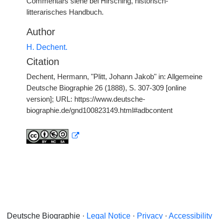
Commentars siehe bei Hirsching, historisch-
litterarisches Handbuch.
Author
H. Dechent.
Citation
Dechent, Hermann, "Plitt, Johann Jakob" in: Allgemeine
Deutsche Biographie 26 (1888), S. 307-309 [online
version]; URL: https://www.deutsche-
biographie.de/gnd100823149.html#adbcontent
Deutsche Biographie ·
Legal Notice
·
Privacy
·
Accessibility