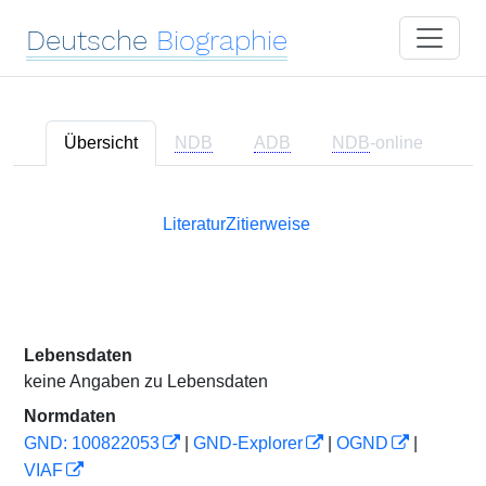
Deutsche
Biographie
Übersicht
NDB
ADB
NDB
-online
Literatur
Zitierweise
Lebensdaten
keine Angaben zu Lebensdaten
Normdaten
GND: 100822053
|
GND-Explorer
|
OGND
|
VIAF