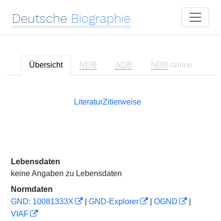
Deutsche
Biographie
Übersicht
NDB
ADB
NDB
-online
Literatur
Zitierweise
Lebensdaten
keine Angaben zu Lebensdaten
Normdaten
GND: 10081333X
|
GND-Explorer
|
OGND
|
VIAF