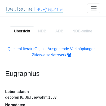
Deutsche
Biographie
Übersicht
NDB
ADB
NDB
-online
Quellen
Literatur
Objekte
Ausgehende Verknüpfungen
Zitierweise
Netzwerk
Eugraphius
Lebensdaten
geboren [6. Jh.] , erwähnt 1587
Normdaten