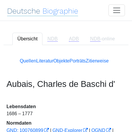
Deutsche
Biographie
Übersicht
NDB
ADB
NDB
-online
Quellen
Literatur
Objekte
Porträts
Zitierweise
Aubais, Charles de Baschi d'
Lebensdaten
1686 – 1777
Normdaten
GND: 100760899
|
GND-Explorer
|
OGND
|