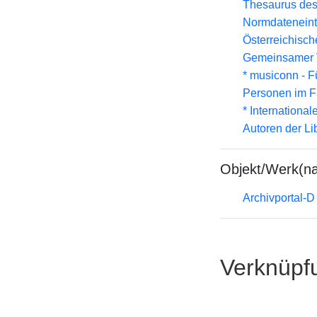
Thesaurus des
Normdateneint
Österreichisc
Gemeinsamer 
* musiconn - F
Personen im F
* Internationa
Autoren der Li
Objekt/Werk(n
Archivportal-
Verknüpf