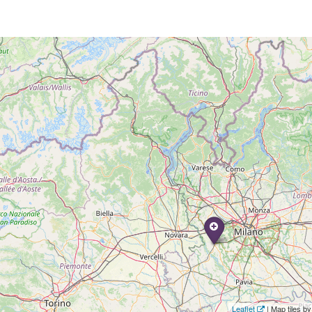
Leaflet
| Map tiles 