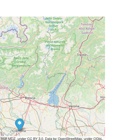
by BSB MDZ, under CC BY 3.0. Data by OpenStreetMap, under ODbL.