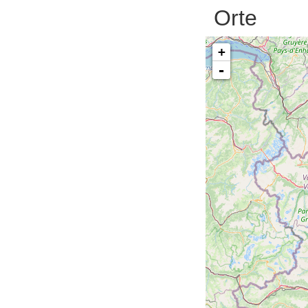
Orte
+
-