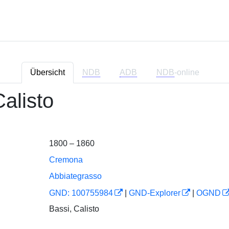
Übersicht
NDB
ADB
NDB
-online
Calisto
1800 – 1860
Cremona
Abbiategrasso
GND: 100755984
|
GND-Explorer
|
OGND
Bassi, Calisto