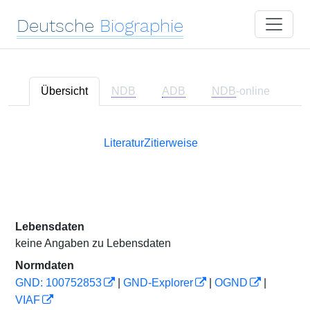
Deutsche
Biographie
Übersicht
NDB
ADB
NDB
-online
Literatur
Zitierweise
Lebensdaten
keine Angaben zu Lebensdaten
Normdaten
GND: 100752853
|
GND-Explorer
|
OGND
|
VIAF