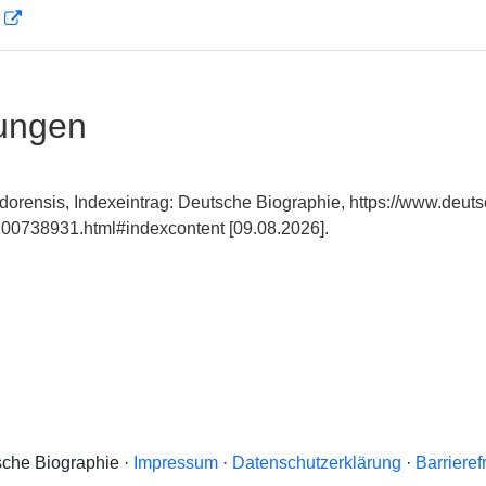
D
ungen
odorensis, Indexeintrag: Deutsche Biographie, https://www.deut
00738931.html#indexcontent [09.08.2026].
che Biographie ·
Impressum
·
Datenschutzerklärung
·
Barrieref