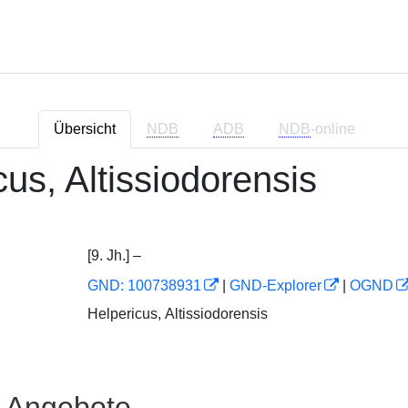
Übersicht
NDB
ADB
NDB
-online
cus, Altissiodorensis
[9. Jh.] –
GND: 100738931
|
GND-Explorer
|
OGND
Helpericus, Altissiodorensis
e Angebote