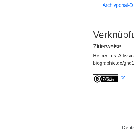
Archivportal-
Verknüpf
Zitierweise
Helpericus, Altissi
biographie.de/gnd1
Deuts