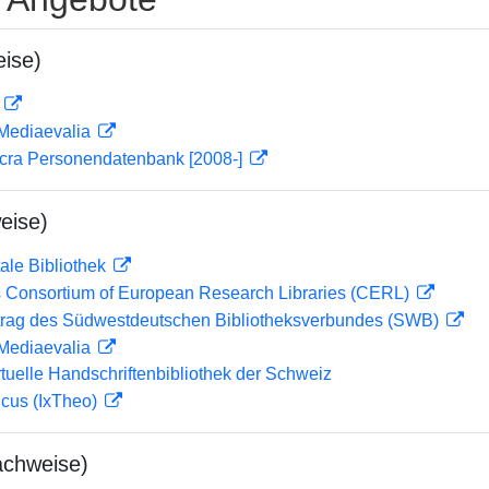
ise)
D
 Mediaevalia
cra Personendatenbank [2008-]
eise)
ale Bibliothek
 Consortium of European Research Libraries (CERL)
rag des Südwestdeutschen Bibliotheksverbundes (SWB)
 Mediaevalia
rtuelle Handschriftenbibliothek der Schweiz
icus (IxTheo)
achweise)