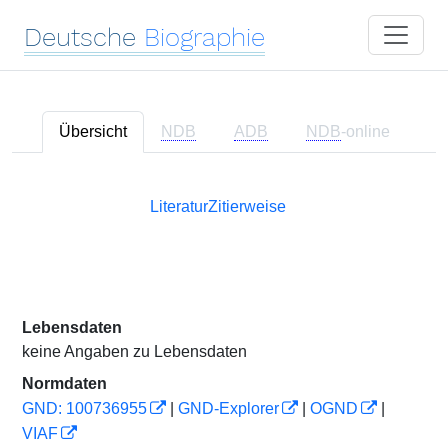
Deutsche
Biographie
Übersicht
NDB
ADB
NDB
-online
Literatur
Zitierweise
Lebensdaten
keine Angaben zu Lebensdaten
Normdaten
GND: 100736955
|
GND-Explorer
|
OGND
|
VIAF