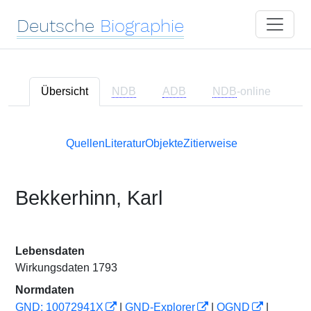
Deutsche
Biographie
Übersicht
NDB
ADB
NDB
-online
Quellen
Literatur
Objekte
Zitierweise
Bekkerhinn, Karl
Lebensdaten
Wirkungsdaten 1793
Normdaten
GND: 10072941X
|
GND-Explorer
|
OGND
|