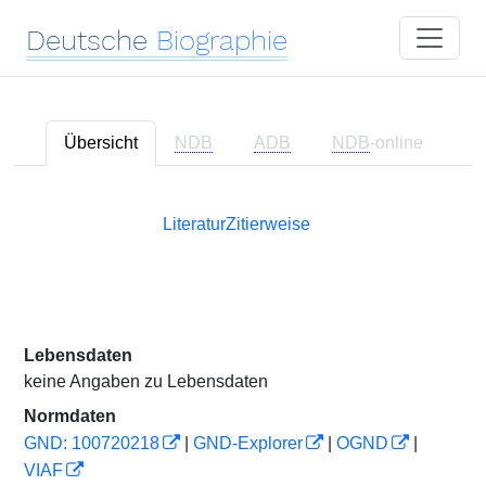
Deutsche
Biographie
Übersicht
NDB
ADB
NDB
-online
Literatur
Zitierweise
Lebensdaten
keine Angaben zu Lebensdaten
Normdaten
GND: 100720218
|
GND-Explorer
|
OGND
|
VIAF